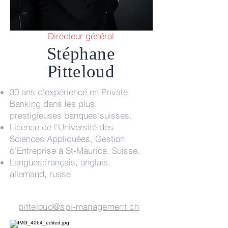
Directeur général
Stéphane
Pitteloud
30 ans d'expérience en Private
Banking dans les plus
prestigieuses banques suisses.
Licence de l'Université des
Sciences Appliquées, Gestion
d'Entreprise à St-Maurice, Suisse.
Langues:français, anglais,
allemand, russe
pitteloud@spi-management.ch